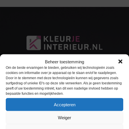
Beheer toestemming
Om de beste ervaringen te bieden, gebruiken wij technologieën zoals
cookies om informatie over je apparaat op te slaan en/of te raadplegen.
Door in te stemmen met deze technologieën kunnen wij gegevens zoals
surfgedrag of unieke ID's op deze site verwerken. Als je geen toestemming
Sitemap
geeft of uw toestemming intrekt, kan dit een nadelige invloed hebben op
bepaalde functies en mogelijkheden.
Home
Accepteren
Interieurfolie
Weiger
Keukens Wrappen