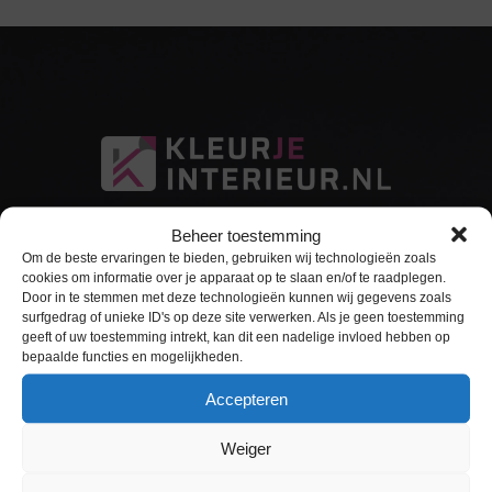
Beheer toestemming
Om de beste ervaringen te bieden, gebruiken wij technologieën zoals
cookies om informatie over je apparaat op te slaan en/of te raadplegen.
Door in te stemmen met deze technologieën kunnen wij gegevens zoals
surfgedrag of unieke ID's op deze site verwerken. Als je geen toestemming
Sitemap
geeft of uw toestemming intrekt, kan dit een nadelige invloed hebben op
bepaalde functies en mogelijkheden.
Home
Accepteren
Interieurfolie
Weiger
Keukens Wrappen