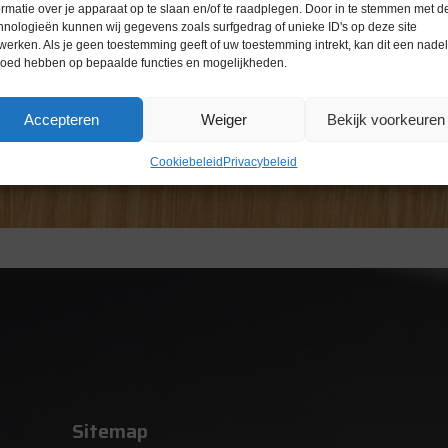
ormatie over je apparaat op te slaan en/of te raadplegen. Door in te stemmen met d
hnologieën kunnen wij gegevens zoals surfgedrag of unieke ID's op deze site
werken. Als je geen toestemming geeft of uw toestemming intrekt, kan dit een nade
loed hebben op bepaalde functies en mogelijkheden.
Accepteren
Weiger
Bekijk voorkeuren
Cookiebeleid
Privacybeleid
Sitemap