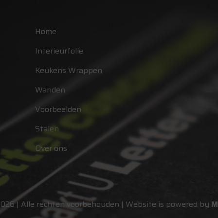
Home
Interieurfolie
Keukens Wrappen
Wanden
Voorbeelden
Stalen
Over ons
2026 | Alle rechten voorbehouden | Website is powered by
M