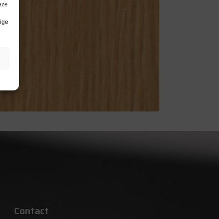
eze
lige
Contact