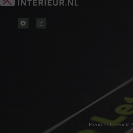
KleurJeInterieur © 