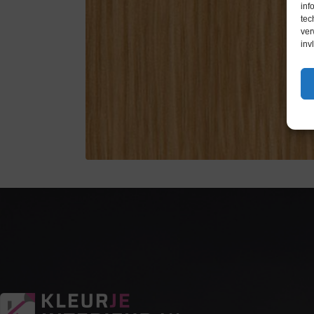
inf
tec
ver
inv