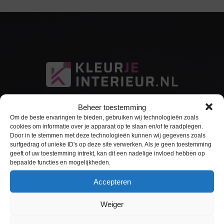
Beheer toestemming
Om de beste ervaringen te bieden, gebruiken wij technologieën zoals
cookies om informatie over je apparaat op te slaan en/of te raadplegen.
Door in te stemmen met deze technologieën kunnen wij gegevens zoals
surfgedrag of unieke ID's op deze site verwerken. Als je geen toestemming
Sitemap
geeft of uw toestemming intrekt, kan dit een nadelige invloed hebben op
bepaalde functies en mogelijkheden.
Home
Accepteren
Interieurfolie
Weiger
Keukens Wrappen