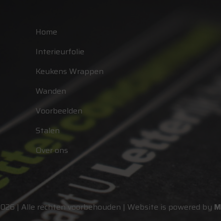
Home
Interieurfolie
Keukens Wrappen
Wanden
Voorbeelden
Stalen
Over ons
2026 | Alle rechten voorbehouden | Website is powered by
M