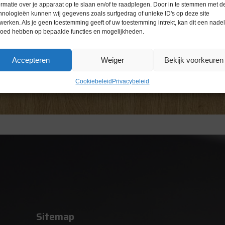
ormatie over je apparaat op te slaan en/of te raadplegen. Door in te stemmen met d
hnologieën kunnen wij gegevens zoals surfgedrag of unieke ID's op deze site
werken. Als je geen toestemming geeft of uw toestemming intrekt, kan dit een nade
loed hebben op bepaalde functies en mogelijkheden.
Accepteren
Weiger
Bekijk voorkeuren
Cookiebeleid
Privacybeleid
Sitemap