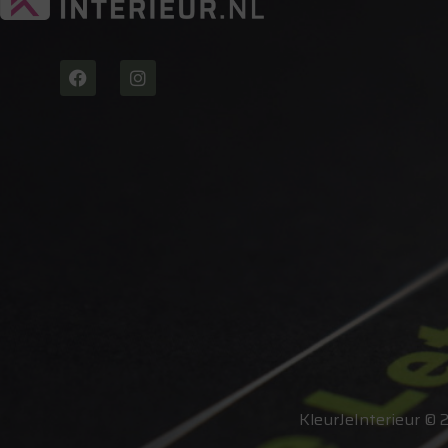
KleurJeInterieur © 