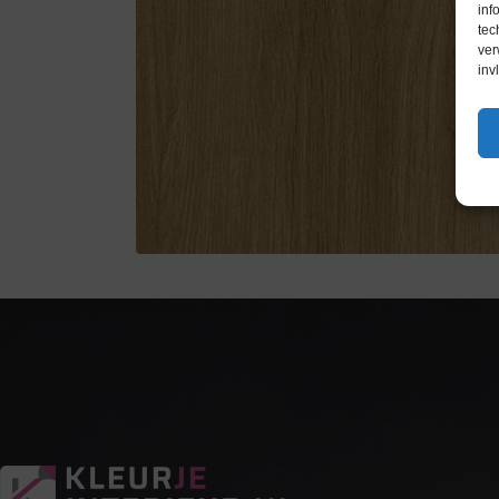
inf
tec
ver
inv