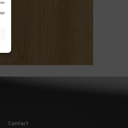
eze
lige
Contact