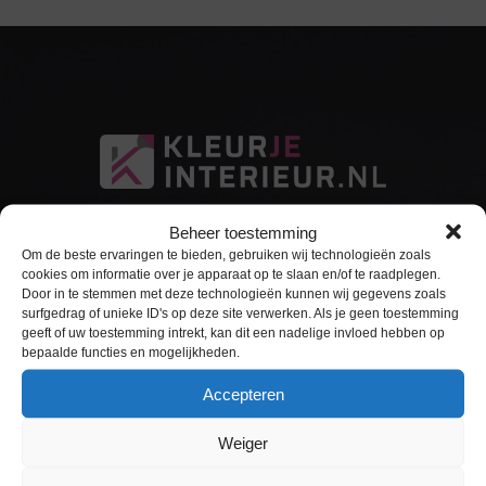
Beheer toestemming
Om de beste ervaringen te bieden, gebruiken wij technologieën zoals
cookies om informatie over je apparaat op te slaan en/of te raadplegen.
Door in te stemmen met deze technologieën kunnen wij gegevens zoals
surfgedrag of unieke ID's op deze site verwerken. Als je geen toestemming
Sitemap
geeft of uw toestemming intrekt, kan dit een nadelige invloed hebben op
bepaalde functies en mogelijkheden.
Home
Accepteren
Interieurfolie
Weiger
Keukens Wrappen