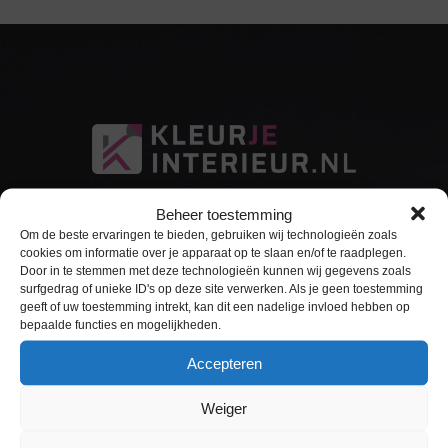
Beheer toestemming
Om de beste ervaringen te bieden, gebruiken wij technologieën zoals
cookies om informatie over je apparaat op te slaan en/of te raadplegen.
Door in te stemmen met deze technologieën kunnen wij gegevens zoals
surfgedrag of unieke ID's op deze site verwerken. Als je geen toestemming
Sitemap
geeft of uw toestemming intrekt, kan dit een nadelige invloed hebben op
bepaalde functies en mogelijkheden.
Home
Accepteren
Interieurfolie
Weiger
Keukens Wrappen