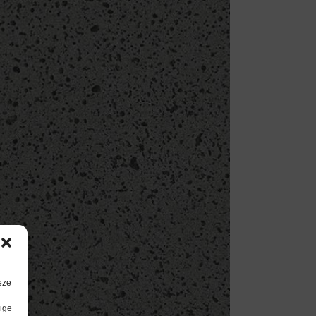
eze
lige