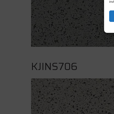
inv
KJINS706