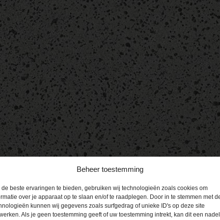
Beheer toestemming
de beste ervaringen te bieden, gebruiken wij technologieën zoals cookies om
ormatie over je apparaat op te slaan en/of te raadplegen. Door in te stemmen met d
hnologieën kunnen wij gegevens zoals surfgedrag of unieke ID's op deze site
werken. Als je geen toestemming geeft of uw toestemming intrekt, kan dit een nade