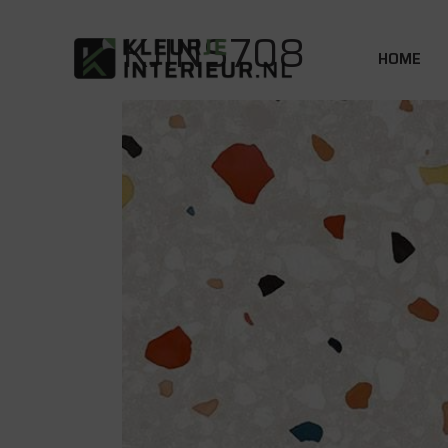
KJINS708
HOME