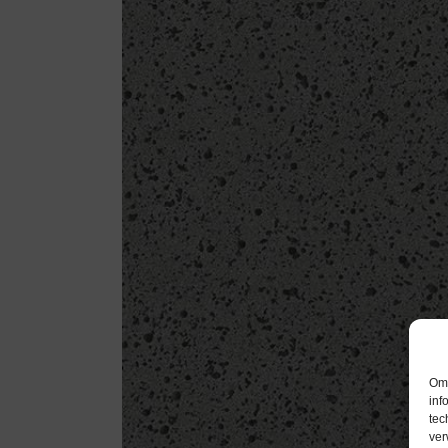
Om 
inf
tec
ver